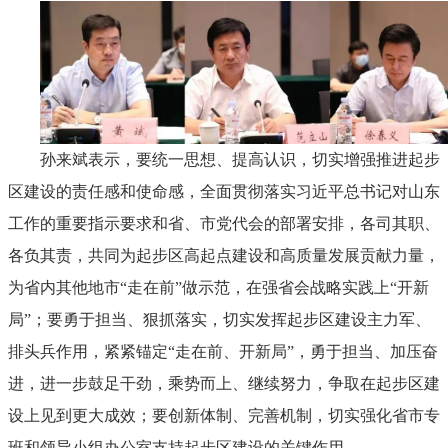
孙来斌表示，要统一思想、提高认识，切实增强推进起步
区建设的责任感和使命感，全面贯彻落实习近平总书记对山东
工作的重要指示要求和省、市党代会的部署安排，各司其职、
各负其责，共同为起步区高起点建设和高质量发展贡献力量，
为省内其他地市“走在前”做示范，在强省会战略实践上“开新
局”；要勇于担当、狠抓落实，切实发挥起步区建设主力军、
排头兵作用，紧紧锚定“走在前、开新局”，勇于担当、加压奋
进，进一步鼓足干劲，乘势而上、继续努力，争取在起步区建
设上见到更大成效；要创新体制、完善机制，切实强化省市专
班和领导小组办公室支持起步区建设的关键作用。